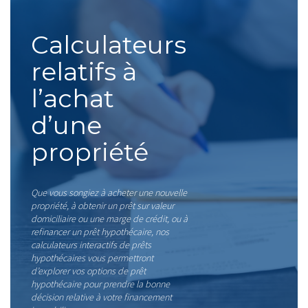
Calculateurs
relatifs à
l’achat
d’une
propriété
Que vous songiez à acheter une nouvelle
propriété, à obtenir un prêt sur valeur
domiciliaire ou une marge de crédit, ou à
refinancer un prêt hypothécaire, nos
calculateurs interactifs de prêts
hypothécaires vous permettront
d’explorer vos options de prêt
hypothécaire pour prendre la bonne
décision relative à votre financement