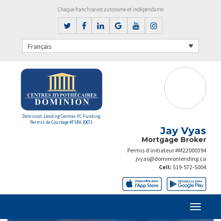
Chaque franchise est autonome et indépendante
Français
Dominion Lending Centres FC Funding
Permis de Courtage #FSRA 10671
Jay Vyas
Mortgage Broker
Permis d’initiateur #M22000394
jvyas@dominionlending.ca
Cell:
519-572-5004