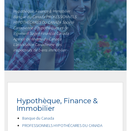
Hypothèque, Finance & Immobilier
Banque du Canada PROFESSIONNELS
HYPOTHÉCAIRES DU CANADA Société
Canadienne d’hypothèques et de
logement Sagen Financial Canada
Agence de revenu du Canada
L’association Canadienne des
inspecteurs de biens immobilier
Hypothèque, Finance &
Immobilier
Banque du Canada
PROFESSIONNELS HYPOTHÉCAIRES DU CANADA